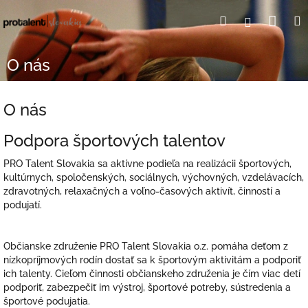
Prejsť
Nák
Hľadať
Prihlásen
na
obsah
koší
O nás
O nás
Podpora športových talentov
PRO Talent Slovakia sa aktívne podieľa na realizácii športových,
kultúrnych, spoločenských, sociálnych, výchovných, vzdelávacích,
zdravotných, relaxačných a voľno-časových aktivít, činností a
podujatí.
Občianske združenie PRO Talent Slovakia o.z. pomáha deťom z
nízkopríjmových rodín dostať sa k športovým aktivitám a podporiť
ich talenty. Cieľom činnosti občianskeho združenia je čím viac detí
podporiť, zabezpečiť im výstroj, športové potreby, sústredenia a
športové podujatia.