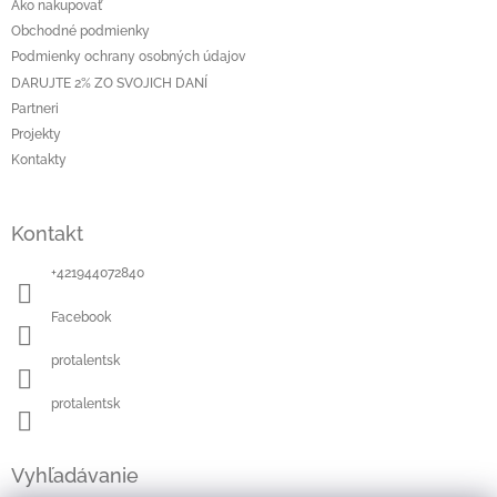
ä
Ako nakupovať
t
Obchodné podmienky
i
Podmienky ochrany osobných údajov
e
DARUJTE 2% ZO SVOJICH DANÍ
Partneri
Projekty
Kontakty
Kontakt
+421944072840
Facebook
protalentsk
protalentsk
Vyhľadávanie